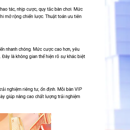
hao tác, nhịp cược, quy tắc bàn chơi. Mức
hi mở rộng chiến lược. Thuật toán ưu tiên
biến nhanh chóng. Mức cược cao hơn, yêu
 Đây là không gian thể hiện rõ sự khác biệt
rải nghiệm riêng tư, ổn định. Mỗi bàn VIP
ày giúp nâng cao chất lượng trải nghiệm