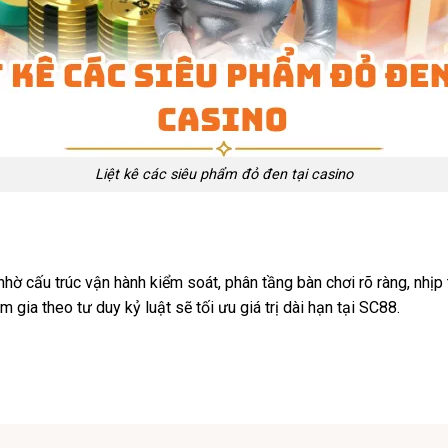
Liệt kê các siêu phẩm đỏ đen tại casino
nhờ cấu trúc vận hành kiểm soát, phân tầng bàn chơi rõ ràng, nh
 gia theo tư duy kỷ luật sẽ tối ưu giá trị dài hạn tại SC88.