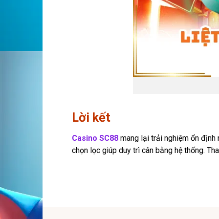
Lời kết
Casino SC88
mang lại trải nghiệm ổn định 
chọn lọc giúp duy trì cân bằng hệ thống. Tham