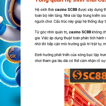
Hệ sinh thái
casino SC88
được xây dựng the
toàn bộ nền tảng. Nhà cái tập trung kiểm so
người chơi. Cấu trúc này giúp hệ thống duy tr
Từ góc nhìn quản trị,
casino SC88
không ch
gia. Việc áp dụng thuật toán phân tích hành v
nhờ đó tiếp cận môi trường giải trí trật tự, 
Định hướng phát triển của sòng bạc tập trun
chơi tham gia lâu dài có thể cảm nhận rõ sự 