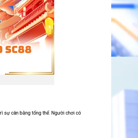
trì sự cân bằng tổng thể. Người chơi có