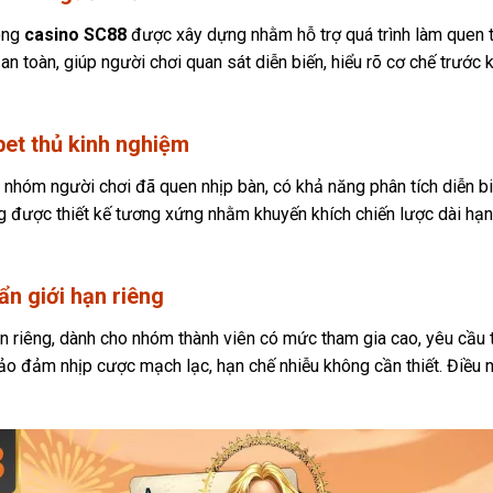
rong
casino SC88
được xây dựng nhằm hỗ trợ quá trình làm quen t
 toàn, giúp người chơi quan sát diễn biến, hiểu rõ cơ chế trước k
et thủ kinh nghiệm
 nhóm người chơi đã quen nhịp bàn, có khả năng phân tích diễn 
ng được thiết kế tương xứng nhằm khuyến khích chiến lược dài hạn.
n giới hạn riêng
n riêng, dành cho nhóm thành viên có mức tham gia cao, yêu cầu t
o đảm nhịp cược mạch lạc, hạn chế nhiễu không cần thiết. Điều n