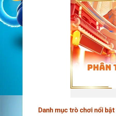
Danh mục trò chơi nổi bật