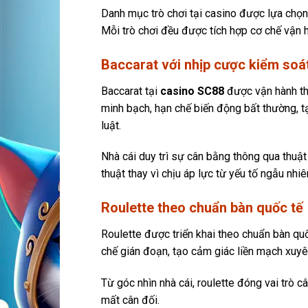
Danh mục trò chơi tại casino được lựa chọ
Mỗi trò chơi đều được tích hợp cơ chế vận h
Baccarat với nhịp cược kiểm soá
Baccarat tại
casino SC88
được vận hành the
minh bạch, hạn chế biến động bất thường, tạ
luật.
Nhà cái duy trì sự cân bằng thông qua thuật
thuật thay vì chịu áp lực từ yếu tố ngẫu nhiê
Roulette theo chuẩn bàn quốc tế
Roulette được triển khai theo chuẩn bàn quố
chế gián đoạn, tạo cảm giác liền mạch xuyê
Từ góc nhìn nhà cái, roulette đóng vai trò c
mất cân đối.