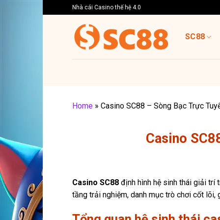
Skip
Nhà cái Casino thế hệ 4.0
to
content
SC88
Home
»
Casino SC88 – Sòng Bạc Trực Tuyế
Casino SC88
Casino SC88
định hình hệ sinh thái giải tr
tầng trải nghiệm, danh mục trò chơi cốt lõi,
Tổng quan hệ sinh thái cas