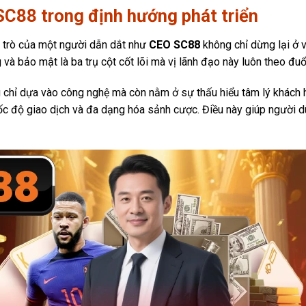
C88 trong định hướng phát triển
i trò của một người dẫn dắt như
CEO SC88
không chỉ dừng lại ở v
à bảo mật là ba trụ cột cốt lõi mà vị lãnh đạo này luôn theo đuổ
chỉ dựa vào công nghệ mà còn nằm ở sự thấu hiểu tâm lý khách h
 tốc độ giao dịch và đa dạng hóa sảnh cược. Điều này giúp người d