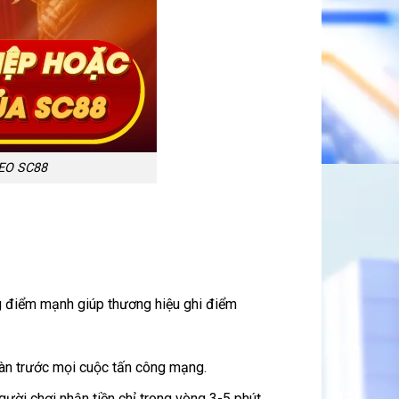
CEO SC88
g điểm mạnh giúp thương hiệu ghi điểm
àn trước mọi cuộc tấn công mạng.
người chơi nhận tiền chỉ trong vòng 3-5 phút.