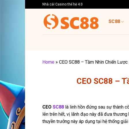
Skip
Nhà cái Casino thế hệ 4.0
to
content
SC88
Home
»
CEO SC88 – Tầm Nhìn Chiến Lược
CEO SC88 – Tầ
CEO
SC88
là linh hồn đứng sau sự thành cô
lên trên hết, vị lãnh đạo này đã đưa thương
thuyền trưởng này áp dụng tại hệ thống giải 