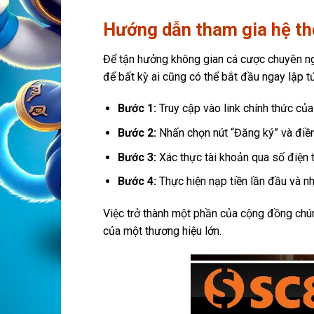
Hướng dẫn tham gia hệ th
Để tận hưởng không gian cá cược chuyên n
để bất kỳ ai cũng có thể bắt đầu ngay lập t
Bước 1:
Truy cập vào link chính thức củ
Bước 2:
Nhấn chọn nút “Đăng ký” và điền
Bước 3:
Xác thực tài khoản qua số điện 
Bước 4:
Thực hiện nạp tiền lần đầu và n
Việc trở thành một phần của cộng đồng chún
của một thương hiệu lớn.