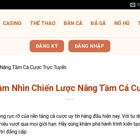
C
CASINO
THỂ THAO
BẮN CÁ
ĐÁ GÀ
NỔ HŨ
ĐĂNG KÝ
ĐĂNG NHẬP
 Nâng Tầm Cá Cược Trực Tuyến
m Nhìn Chiến Lược Nâng Tầm Cá C
ng rực rỡ của nền tảng cá cược uy tín hàng đầu hiện nay. Với tư d
 hiệu vượt qua mọi giới hạn. Hãy cùng khám phá hành trình kiến tạo
trí đẳng cấp.