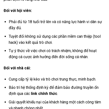
Đối với hội viên:
Phải đủ từ 18 tuổi trở lên và có năng lực hành vi dân sự
đầy đủ.
Tuyệt đối không sử dụng các phần mềm can thiệp (tool
hack) vào kết quả trò chơi.
Tự ý thức về việc chơi có trách nhiệm, không để hoạt
động cá cược ảnh hưởng đến đời sống cá nhân.
Đối với nhà cái:
Cung cấp tỷ lệ kèo và trò chơi trung thực, minh bạch.
Bảo trì hệ thống định kỳ để đảm bảo đường truyền ổn
định qua các
link chính thức
.
Giải quyết khiếu nại của khách hàng một cách công tâm
và nhanh chóng nhất.