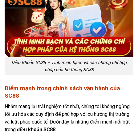
Điều Khoản SC88 – Tính minh bạch và các chứng chỉ hợp
pháp của hệ thống SC88
Điểm mạnh trong chính sách vận hành của
SC88
Nhằm mang lại trải nghiệm tốt nhất, chúng tôi không ngừng
tối ưu hóa các quy định để phù hợp với xu hướng thị trường
và luật pháp quốc tế. Dưới đây là những điểm mạnh nổi bật
trong
điều khoản SC88
: