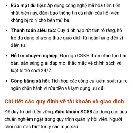
Bảo mật dữ liệu:
Áp dụng công nghệ mã hóa tiên tiến
nhất hiện nay, đảm bảo thông tin cá nhân của hội viên
không bị rò rỉ cho bên thứ ba.
Thanh toán siêu tốc:
Quy định nạp rút tiền rõ ràng, hỗ
trợ đa dạng phương thức giao dịch từ ngân hàng đến ví
điện tử.
Hỗ trợ chuyên nghiệp:
Đội ngũ CSKH được đào tạo bài
bản, sẵn sàng giải đáp mọi thắc mắc về chính sách và
luật lệ trò chơi 24/7.
Công bằng xã hội:
Tích hợp các công cụ kiểm soát rủi ro,
ngăn chặn hành vi rửa tiền và lạm dụng ưu đãi.
Chi tiết các quy định về tài khoản và giao dịch
Để duy trì tính bền vững,
điều khoản SC88
áp dụng các tiêu
chuẩn nghiêm ngặt trong quy trình quản lý hội viên. Người
chơi cần đặc biệt lưu ý các mục sau: