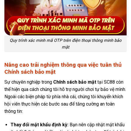
Quy trình xác minh mã OTP trên điện thoại thông minh bảo
mật
Nâng cao trải nghiệm thông qua việc tuân thủ
Chính sách bảo mật
Sự chuyên nghiệp trong
Chính sách bảo mật
tại SC88 còn
thể hiện qua cách chúng tôi hỗ trợ người chơi tự bảo vệ mình.
Ngoài các biện pháp từ phía nhà cái, chúng tôi khuyến khích
hội viên thực hiện các bước sau để tăng cường an toàn
thông tin:
Thay đổi mật khẩu định kỳ:
Bạn nên cập nhật mật khẩu