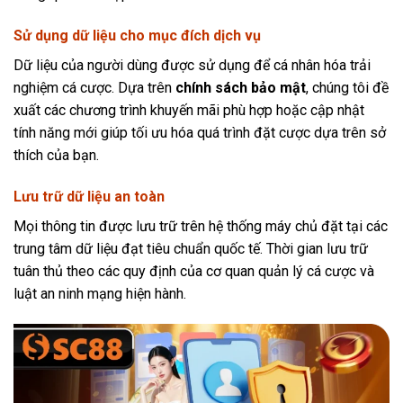
Sử dụng dữ liệu cho mục đích dịch vụ
Dữ liệu của người dùng được sử dụng để cá nhân hóa trải
nghiệm cá cược. Dựa trên
chính sách bảo mật
, chúng tôi đề
xuất các chương trình khuyến mãi phù hợp hoặc cập nhật
tính năng mới giúp tối ưu hóa quá trình đặt cược dựa trên sở
thích của bạn.
Lưu trữ dữ liệu an toàn
Mọi thông tin được lưu trữ trên hệ thống máy chủ đặt tại các
trung tâm dữ liệu đạt tiêu chuẩn quốc tế. Thời gian lưu trữ
tuân thủ theo các quy định của cơ quan quản lý cá cược và
luật an ninh mạng hiện hành.