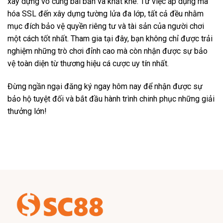
xây dựng vô cùng bài bản và khắt khe. Từ việc áp dụng mã
hóa SSL đến xây dựng tường lửa đa lớp, tất cả đều nhằm
mục đích bảo vệ quyền riêng tư và tài sản của người chơi
một cách tốt nhất. Tham gia tại đây, bạn không chỉ được trải
nghiệm những trò chơi đỉnh cao mà còn nhận được sự bảo
vệ toàn diện từ thương hiệu cá cược uy tín nhất.
Đừng ngần ngại đăng ký ngay hôm nay để nhận được sự
bảo hộ tuyệt đối và bắt đầu hành trình chinh phục những giải
thưởng lớn!