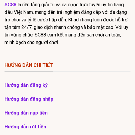
SC88
là nền tảng giải trí và cá cược trực tuyến uy tín hàng
đầu Việt Nam, mang đến trải nghiệm đẳng cấp với đa dạng
trò chơi và tỷ lệ cược hấp dẫn. Khách hàng luôn được hỗ trợ
tận tâm 24/7, giao dịch nhanh chóng và bảo mật cao. Với uy
tín vững chắc, SC88 cam kết mang đến sân chơi an toàn,
minh bạch cho người chơi.
HƯỚNG DẪN CHI TIẾT
Hướng dẫn đăng ký
Hướng dẫn đăng nhập
Hướng dẫn nạp tiền
Hướng dẫn rút tiền